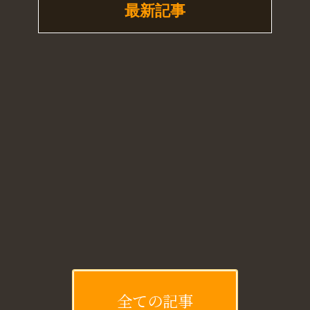
最新記事
[!% if (image.url!="") { %]
[!% } %]
[%article_date_notime_dot%]
[%new:New%]
[%title%]
[%lead%]
続きを読む
全ての記事